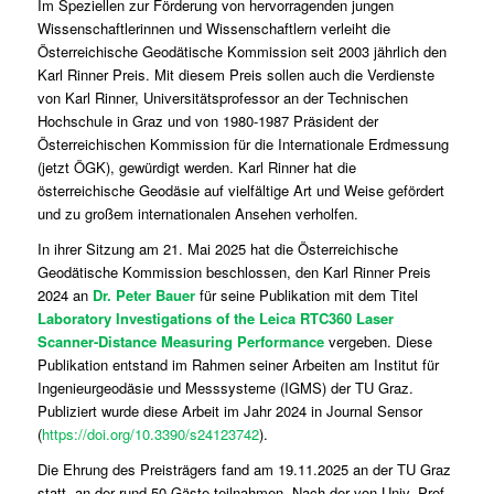
Im Speziellen zur Förderung von hervorragenden jungen
Wissenschaftlerinnen und Wissenschaftlern verleiht die
Österreichische Geodätische Kommission seit 2003 jährlich den
Karl Rinner Preis. Mit diesem Preis sollen auch die Verdienste
von Karl Rinner, Universitätsprofessor an der Technischen
Hochschule in Graz und von 1980-1987 Präsident der
Österreichischen Kommission für die Internationale Erdmessung
(jetzt ÖGK), gewürdigt werden. Karl Rinner hat die
österreichische Geodäsie auf vielfältige Art und Weise gefördert
und zu großem internationalen Ansehen verholfen.
In ihrer Sitzung am 21. Mai 2025 hat die Österreichische
Geodätische Kommission beschlossen, den Karl Rinner Preis
2024 an
Dr. Peter Bauer
für seine Publikation mit dem Titel
Laboratory Investigations of the Leica RTC360 Laser
Scanner-Distance Measuring Performance
vergeben. Diese
Publikation entstand im Rahmen seiner Arbeiten am Institut für
Ingenieurgeodäsie und Messsysteme (IGMS) der TU Graz.
Publiziert wurde diese Arbeit im Jahr 2024 in Journal Sensor
(
https://doi.org/10.3390/s24123742
).
Die Ehrung des Preisträgers fand am 19.11.2025 an der TU Graz
statt, an der rund 50 Gäste teilnahmen. Nach der von Univ.-Prof.