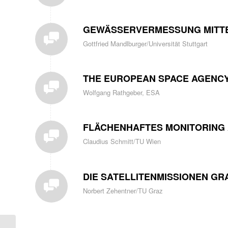
GEWÄSSERVERMESSUNG MITTE
Gottfried Mandlburger/Universität Stuttgart
THE EUROPEAN SPACE AGENC
Wolfgang Rathgeber, ESA
FLÄCHENHAFTES MONITORING
Claudius Schmitt/TU Wien
DIE SATELLITENMISSIONEN G
Norbert Zehentner/TU Graz