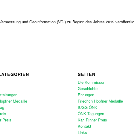
r Vermessung und Geoinformation (VGI) zu Beginn des Jahres 2019 veröffentlic
KATEGORIEN
SEITEN
Die Kommisson
Geschichte
staltungen
Ehrungen
Hopfner Medaille
Friedrich Hopfner Medaille
tag
IUGG-ÖNK
reis
ÖNK Tagungen
r Preis
Karl Rinner Preis
Kontakt
Links