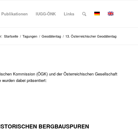
Publikationen
IUGG-ÖNK
Links
r:
Startseite
/
Tagungen
/
Geodätentag
/
13. Österreichischer Geodätentag
ätischen Kommission (ÖGK) und der Österreichischen Gesellschaft
wurden dabei präsentiert:
HISTORISCHEN BERGBAUSPUREN